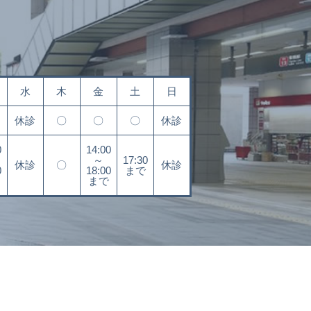
水
木
金
土
日
休診
〇
〇
〇
休診
0
14:00
～
17:30
休診
〇
休診
0
18:00
まで
まで