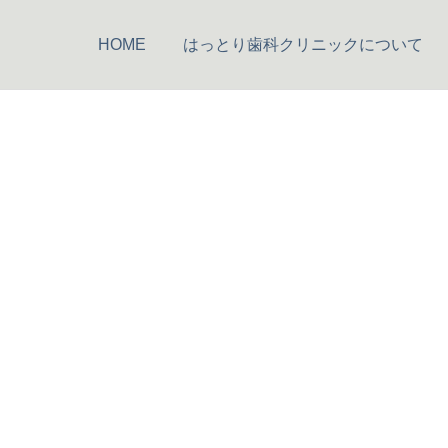
HOME
はっとり歯科クリニックについて
セレックシステム
小児歯科
staff_header
矯正歯科
口腔外科