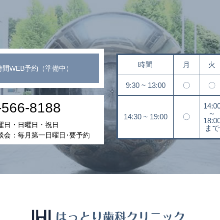
時間
月
火
時間WEB予約（準備中）
9:30 ~ 13:00
〇
〇
-566-8188
14:0
～
14:30 ~ 19:00
〇
18:0
曜日・日曜日・祝日
まで
談会：毎月第一日曜日･要予約