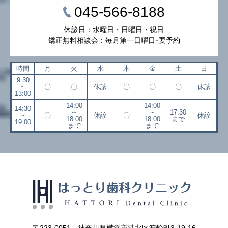
045-566-8188
休診日：水曜日・日曜日・祝日
矯正無料相談会：毎月第一日曜日･要予約
時間
月
火
水
木
金
土
日
9:30
~
〇
〇
休診
〇
〇
〇
休診
13:00
14:00
14:00
14:30
～
～
17:30
~
〇
休診
〇
休診
18:00
18:00
まで
19:00
まで
まで