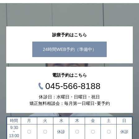
診療予約はこちら
24時間WEB予約（準備中）
電話予約はこちら
045-566-8188
休診日：水曜日・日曜日・祝日
矯正無料相談会：毎月第一日曜日･要予約
時間
月
火
水
木
金
土
日
9:30
~
〇
〇
休診
〇
〇
〇
休診
13:00