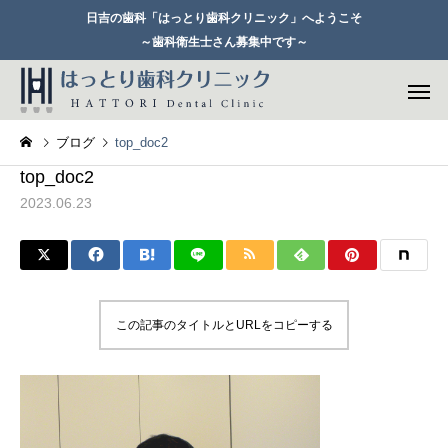
日吉の歯科「はっとり歯科クリニック」へようこそ
～歯科衛生士さん募集中です～
ブログ
top_doc2
top_doc2
2023.06.23
一般歯科
セレックシ
この記事のタイトルとURLをコピーする
歯周病治療
矯正歯