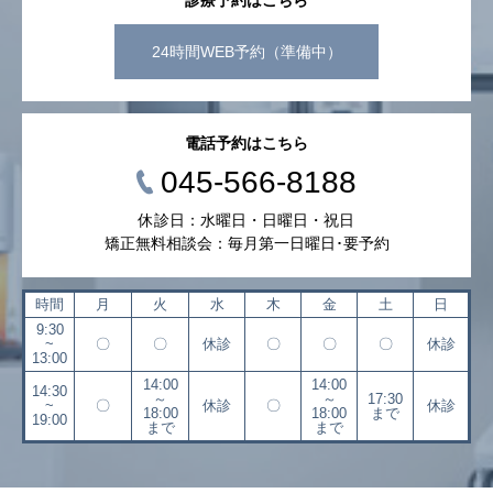
診療予約はこちら
24時間WEB予約（準備中）
電話予約はこちら
045-566-8188
休診日：水曜日・日曜日・祝日
矯正無料相談会：毎月第一日曜日･要予約
時間
月
火
水
木
金
土
日
9:30
~
〇
〇
休診
〇
〇
〇
休診
13:00
14:00
14:00
14:30
～
～
17:30
~
〇
休診
〇
休診
18:00
18:00
まで
19:00
まで
まで