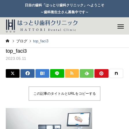
日吉の歯科「はっとり歯科クリニック」へようこそ
～歯科衛生士さん募集中です～
ブログ
top_faci3
top_faci3
2023.05.11
一般歯科
セレックシ
この記事のタイトルとURLをコピーする
歯周病治療
矯正歯