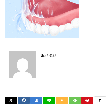
服部 俊彰