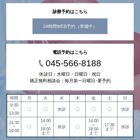
診療予約はこちら
24時間WEB予約（準備中）
電話予約はこちら
045-566-8188
休診日：水曜日・日曜日・祝日
矯正無料相談会：毎月第一日曜日･要予約
時間
月
火
水
木
金
土
日
9:30
~
〇
〇
休診
〇
〇
〇
休診
13:00
14:00
14:00
14:30
～
～
17:30
~
〇
休診
〇
休診
18:00
18:00
まで
19:00
まで
まで