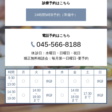
診療予約はこちら
24時間WEB予約（準備中）
電話予約はこちら
045-566-8188
休診日：水曜日・日曜日・祝日
矯正無料相談会：毎月第一日曜日･要予約
時間
月
火
水
木
金
土
日
9:30
~
〇
〇
休診
〇
〇
〇
休診
13:00
14:00
14:00
14:30
～
～
17:30
~
〇
休診
〇
休診
18:00
18:00
まで
19:00
まで
まで