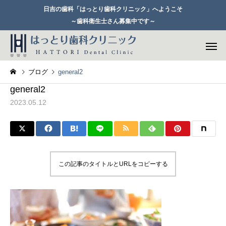
日吉の歯科「はっとり歯科クリニック」へようこそ
～歯科衛生士さん募集中です～
ブログ
general2
general2
2023.05.12
一般歯科
セレックシ
この記事のタイトルとURLをコピーする
歯周病治療
矯正歯