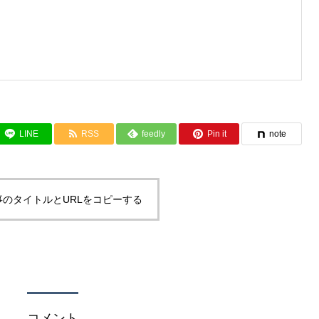
LINE
RSS
feedly
Pin it
note
事のタイトルとURLをコピーする
コメント