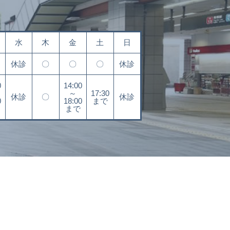
水
木
金
土
日
休診
〇
〇
〇
休診
0
14:00
～
17:30
休診
〇
休診
0
18:00
まで
まで