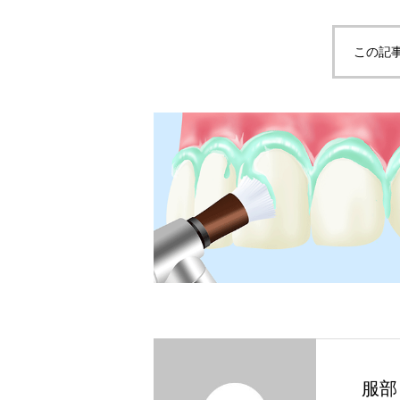
この記
服部