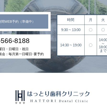
時間
月
火
時間WEB予約（準備中）
9:30 ~ 13:00
〇
〇
-566-8188
14:0
～
14:30 ~ 19:00
〇
18:0
曜日・日曜日・祝日
まで
談会：毎月第一日曜日･要予約