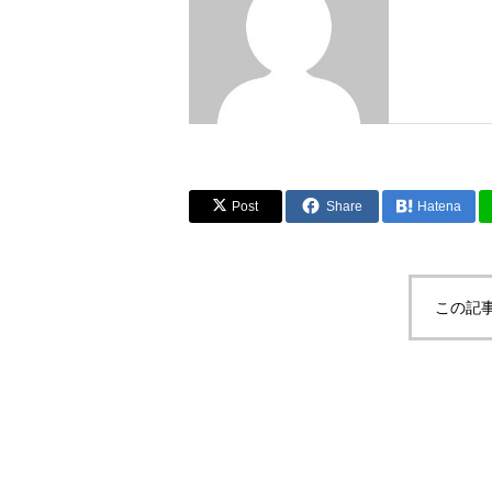
Post
Share
Hatena
この記