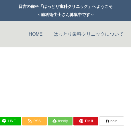
日吉の歯科「はっとり歯科クリニック」へようこそ
～歯科衛生士さん募集中です～
HOME
はっとり歯科クリニックについて
セレックシステム
小児歯科
LINE
RSS
feedly
Pin it
note
矯正歯科
口腔外科