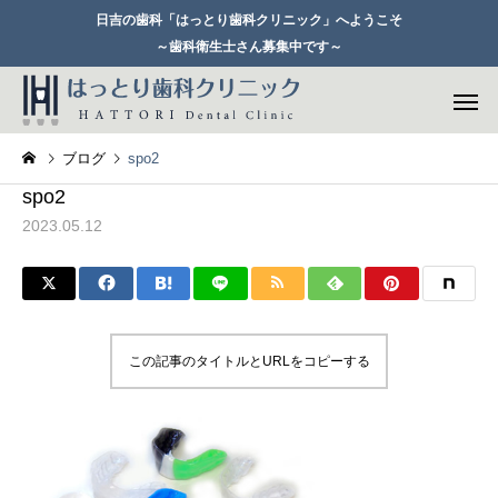
日吉の歯科「はっとり歯科クリニック」へようこそ
～歯科衛生士さん募集中です～
ブログ
spo2
spo2
2023.05.12
一般歯科
セレックシ
この記事のタイトルとURLをコピーする
歯周病治療
矯正歯