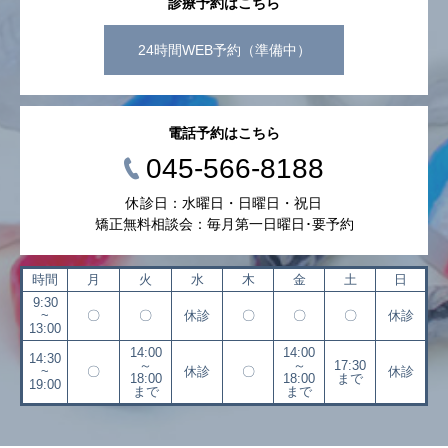
診療予約はこちら
24時間WEB予約（準備中）
電話予約はこちら
045-566-8188
休診日：水曜日・日曜日・祝日
矯正無料相談会：毎月第一日曜日･要予約
時間
月
火
水
木
金
土
日
9:30
~
〇
〇
休診
〇
〇
〇
休診
13:00
14:00
14:00
14:30
～
～
17:30
~
〇
休診
〇
休診
18:00
18:00
まで
19:00
まで
まで